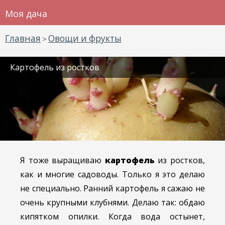
Моя дача
Главная
Овощи и фрукты
>
Картофель из ростков
Я тоже выращиваю
картофель
из ростков,
как и многие садоводы. Только я это делаю
не специально. Ранний картофель я сажаю не
очень крупными клубнями. Делаю так: обдаю
кипятком опилки. Когда вода остынет,