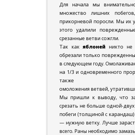
Для начала мы вниматель
множество лишних побего
прикорневой поросли. Мы их у
этого удалили поврежденны
срезанные ветви сожгли.
Так как
яблоней
никто не 
обрезали только поврежденные
в следующем году. Омолажива
на 1/3 и одновременного прор
также
омоложения ветвей, утративши
Мы пришли к выводу, что за
срезать не больше одной-двух
побеги (толщиной с карандаш) 
— нужную ветку. Лучше зараст
всего. Раны необходимо замаз