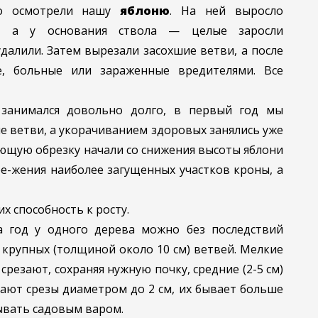
но осмотрели нашу
яблоню
. На ней выросло
в, а у основания ствола — целые заросли
далили. Затем вырезали засохшие ветви, а после
е, больные или зараженные вредителями. Все
занимался довольно долго, в первый год мы
 ветви, а укорачиванием здоровых занялись уже
ющую обрезку начали со снижения высоты яблони
е-жения наиболее загущенных участков кроны, а
х способность к росту.
 год у одного дерева можно без последствий
 крупных (толщиной около 10 см) ветвей. Мелкие
срезают, сохраняя нужную почку, средние (2-5 см)
ают срезы диаметром до 2 см, их бывает больше
ывать садовым варом.