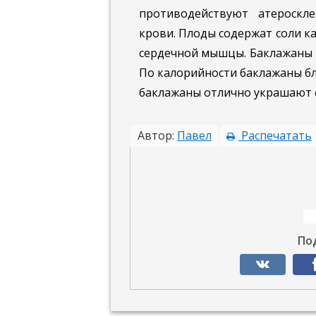
противодействуют атероскл
крови. Плоды содержат соли к
сердечной мышцы. Баклажаны —
По калорийности баклажаны бл
баклажаны отлично украшают ст
Автор:
Павел
Распечатать
По