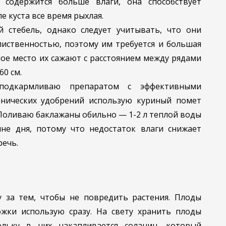
 содержится больше влаги, она способствует
е куста все время рыхлая.
 стебель, однако следует учитывать, что они
лиственностью, поэтому им требуется и большая
ое место их сажают с расстоянием между рядами
60 см.
 подкармливаю препаратом с эффективными
анических удобрений использую куриный помет
). Поливаю баклажаны обильно — 1-2 л теплой воды
не дня, потому что недостаток влаги снижает
речь.
 за тем, чтобы не повредить растения. Плоды
жки использую сразу. На свету хранить плоды
ольку в них накапливается соланин, который