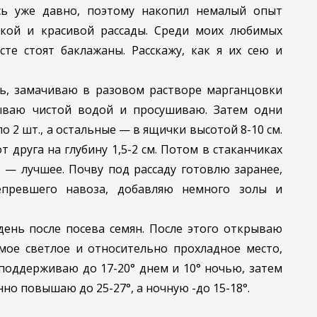
сь уже давно, поэтому накопил немалый опыт
кой и красивой рассады. Среди моих любимых
е стоят баклажаны. Расскажу, как я их сею и
ть, замачиваю в разовом растворе марганцовки
мываю чистой водой и просушиваю. Затем одни
о 2 шт., а остальные — в ящички высотой 8-10 см.
т друга на глубину 1,5-2 см. Потом в стаканчиках
 — лучшее. Почву под рассаду готовлю заранее,
превшего навоза, добавляю немного золы и
день после посева семян. После этого открываю
амое светлое и относительно прохладное место,
поддерживаю до 17-20° днем и 10° ночью, затем
о повышаю до 25-27°, а ночную -до 15-18°.