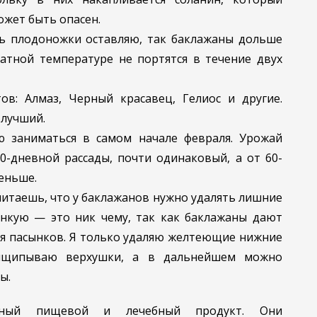
ожет быть опасен.
ть плодоножки оставляю, так баклажаны дольше
атной температуре не портятся в течение двух
в: Алмаз, Черный красавец, Гелиос и другие.
-лучший.
ю заниматься в самом начале февраля. Урожай
0-дневной рассады, почти одинаковый, а от 60-
еньше.
читаешь, что у баклажанов нужно удалять лишние
ынкую — это ник чему, так как баклажаны дают
ия пасынков. Я только удаляю желтеющие нижние
рищипываю верхушки, а в дальнейшем можно
ы.
ный пищевой и лечебный продукт. Они