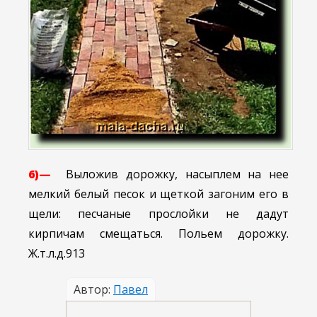
6)—
Выложив дорожку, насыплем на нее
мелкий белый песок и щеткой загоним его в
щели: песчаные прослойки не дадут
кирпичам смещаться. Польем дорожку.
Ж.т.л.д.913
Автор:
Павел