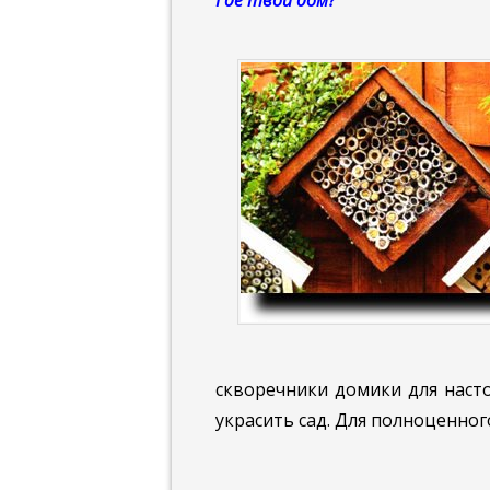
Где твой дом?
скворечники домики для насто
украсить сад. Для полноценног