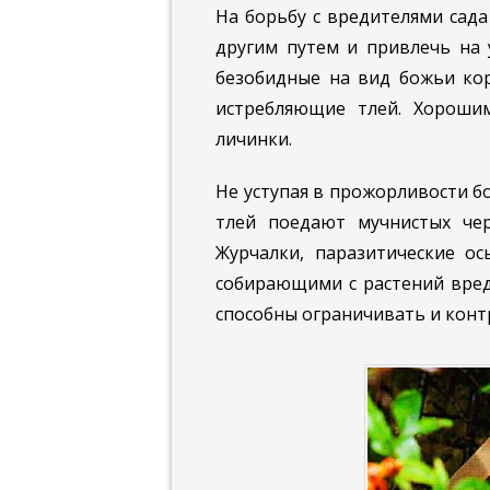
На борьбу с вредителями сада
другим путем и привлечь на 
безобидные на вид божьи ко
истребляющие тлей. Хороши
личинки.
Не уступая в прожорливости б
тлей поедают мучнистых чер
Журчалки, паразитические о
собирающими с растений вред
способны ограничивать и конт