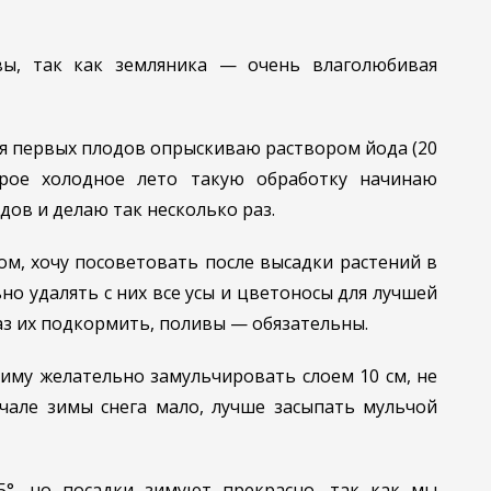
вы, так как земляника — очень влаголюбивая
ия первых плодов опрыскиваю раствором йода (20
ырое холодное лето такую обработку начинаю
ов и делаю так несколько раз.
ом, хочу посоветовать после высадки растений в
ьно удалять с них все усы и цветоносы для лучшей
аз их подкормить, поливы — обязательны.
зиму желательно замульчировать слоем 10 см, не
ачале зимы снега мало, лучше засыпать мульчой
5°, но посадки зимуют прекрасно, так как мы