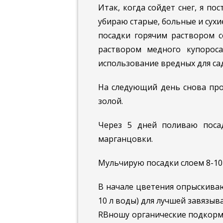
Итак, когда сойдет снег, я п
убираю старые, больные и сух
посадки горячим раствором со
раствором медного купорос
использование вредных для са
На следующий день снова про
золой.
Через 5 дней поливаю поса
марганцовки.
Мульчирую посадки слоем 8-10 
В начале цветения опрыскиваю
10 л воды) для лучшей завязыв
RВношу органические подкормк