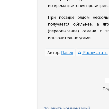
во время цветения проветрива
При посадке рядом несколь
получается обильнее, а я
(переопыление) семена с 
исключительно усами.
Автор:
Павел
Распечатать
По
Добавить комментарий