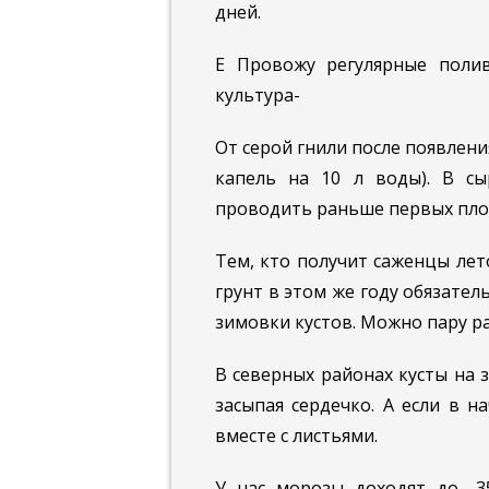
дней.
Е Провожу регулярные поли
культура-
От серой гнили после появлен
капель на 10 л воды). В с
проводить раньше первых плод
Тем, кто получит саженцы лет
грунт в этом же году обязател
зимовки кустов. Можно пару р
В северных районах кусты на 
засыпая сердечко. А если в н
вместе с листьями.
У нас морозы доходят до -3