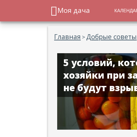
Моя дача
КАЛЕНДА
Главная
Добрые советы
>
5 условий, ко
хозяйки при з
не будут взры