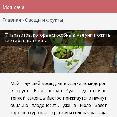
Моя дача
Главная
Овощи и фрукты
>
7 паразитов, которые способны в мае уничтожить
все саженцы томата
Май – лучший месяц для высадки помидоров
в грунт. Если погода будет достаточно
теплой, саженцы быстро приживутся и начнут
обильно плодоносить уже в июле. Залог
хорошего урожая – крепкая и сильная рассада