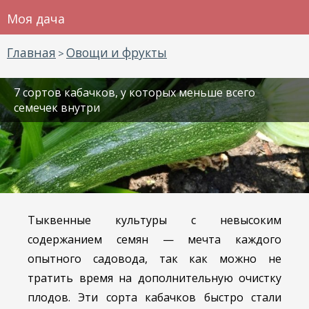
Моя дача
Главная
Овощи и фрукты
>
7 сортов кабачков, у которых меньше всего
семечек внутри
Тыквенные культуры с невысоким
содержанием семян — мечта каждого
опытного садовода, так как можно не
тратить время на дополнительную очистку
плодов. Эти сорта кабачков быстро стали