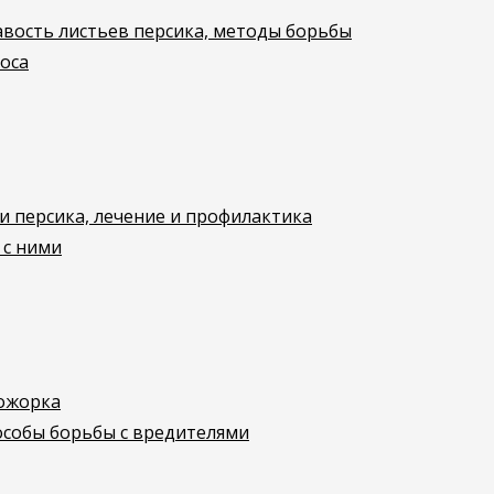
авость листьев персика, методы борьбы
оса
и персика, лечение и профилактика
 с ними
ожорка
особы борьбы с вредителями