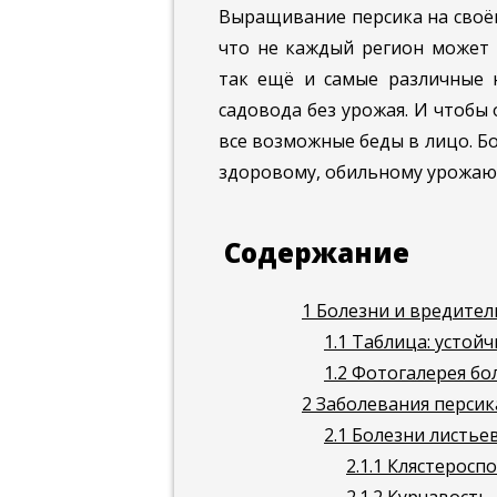
Выращивание персика на своём
что не каждый регион может 
так ещё и самые различные н
садовода без урожая. И чтобы
все возможные беды в лицо. Б
здоровому, обильному урожаю
Содержание
1
Болезни и вредител
1.1
Таблица: устойч
1.2
Фотогалерея бол
2
Заболевания персик
2.1
Болезни листье
2.1.1
Клястеросп