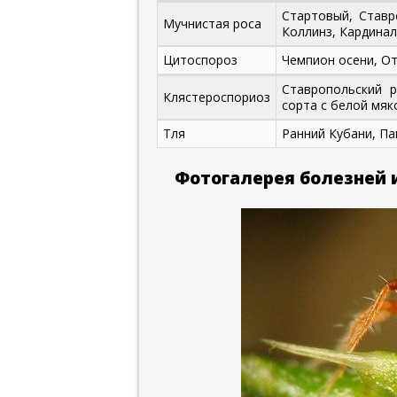
Стартовый, Ставр
Мучнистая роса
Коллинз, Кардинал
Цитоспороз
Чемпион осени, О
Ставропольский р
Клястероспориоз
сорта с белой мя
Тля
Ранний Кубани, П
Фотогалерея болезней 