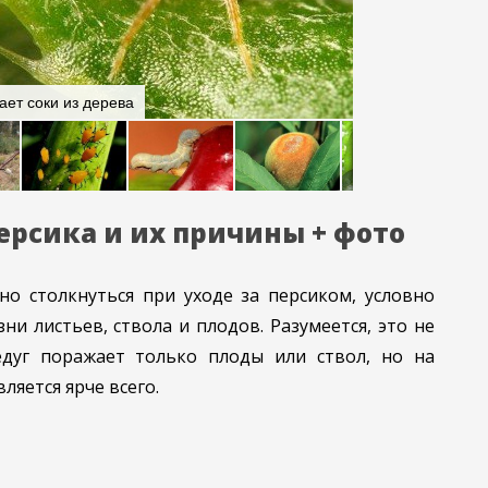
ет соки из дерева
Курчавость може
ерсика и их причины + фото
но столкнуться при уходе за персиком, условно
ни листьев, ствола и плодов. Разумеется, это не
едуг поражает только плоды или ствол, но на
ляется ярче всего.