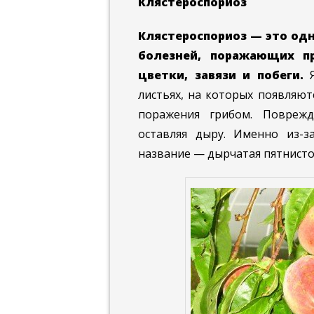
Клястероспориоз
Клястероспориоз — это одн
болезней, поражающих пр
цветки, завязи и побеги.
Я
листьях, на которых появляют
поражения грибом. Поврежд
оставляя дыру. Именно из-з
название — дырчатая пятнисто