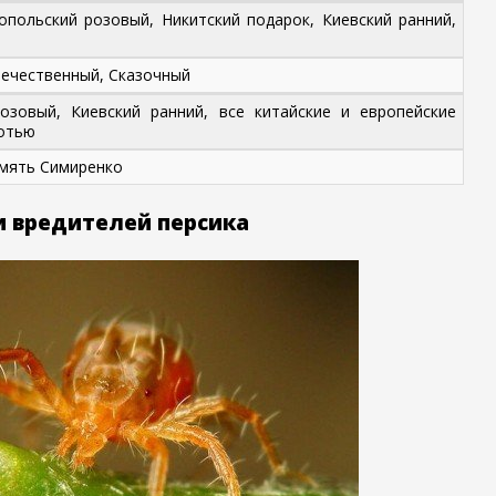
опольский розовый, Никитский подарок, Киевский ранний,
течественный, Сказочный
озовый, Киевский ранний, все китайские и европейские
котью
амять Симиренко
и вредителей персика