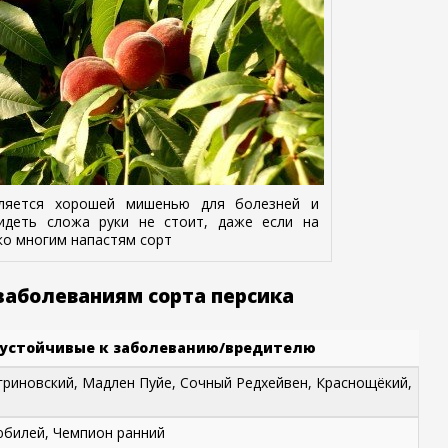
вляется хорошей мишенью для болезней и
сидеть сложа руки не стоит, даже если на
 ко многим напастям сорт
заболеваниям сорта персика
 устойчивые к заболеванию/вредителю
гриновский, Мадлен Пуйе, Сочный Редхейвен, Краснощёкий,
юбилей, Чемпион ранний