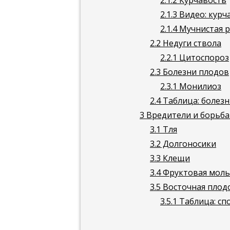
2.1.2
Курчавость
2.1.3
Видео: курч
2.1.4
Мучнистая р
2.2
Недуги ствола
2.2.1
Цитоспороз
2.3
Болезни плодов
2.3.1
Монилиоз
2.4
Таблица: болезн
3
Вредители и борьба
3.1
Тля
3.2
Долгоносики
3.3
Клещи
3.4
Фруктовая моль
3.5
Восточная плод
3.5.1
Таблица: сп