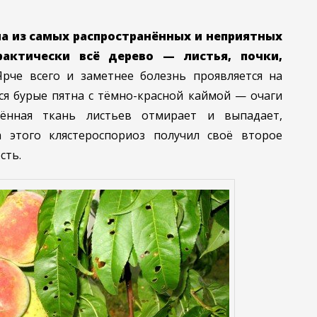
а из самых распространённых и неприятных
актически всё дерево — листья, почки,
рче всего и заметнее болезнь проявляется на
ся бурые пятна с тёмно-красной каймой — очаги
ённая ткань листьев отмирает и выпадает,
а этого клястероспориоз получил своё второе
сть.