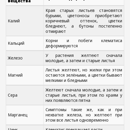
вещества
Края старых листьев становятся
бурыми, цветоносы приобретают
Калий
коричневый оттенок, цветки
бледнеют, а бутоны постепенно
отмирают
Корни и побеги клематиса
Кальций
деформируются
У растения желтеют сначала
Железо
молодые, а затем и старые листья
Листья желтеют, но жилки при этом
Магний
остаются зелёными, а цветки бывают
мелкими и бледными
Желтеют сначала молодые, а затем и
Сера
старые листья, при этом по краям у
них появляются пятна
Симптомы такие же, как и при
Марганец
нехватке железа, но желтеют при
этом все листья одновременно
Цинк
Клематис прекращает расти