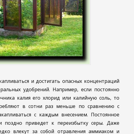
акапливаться и достигать опасных концентраций
ральных удобрений. Например, если постоянно
очника калия его хлорид или калийную соль, то
требляют в сотни раз меньше по сравнению с
акапливаться с каждым внесением. Постоянное
и поздно приведет к переизбытку серы. Даже
едко влекут за собой отравления аммиаком и