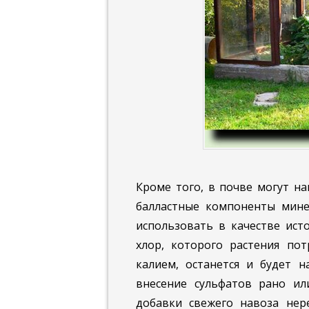
Кроме того, в почве могут н
балластные компоненты мине
использовать в качестве ист
хлор, которого растения по
калием, останется и будет н
внесение сульфатов рано ил
добавки свежего навоза нер