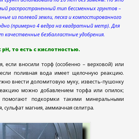
амый распространенный тип бессменных грунтов –
ные из полевой земли, песка и компостированного
дно (примерно 4 ведра на квадратный метр). Для
ют качественные безбалластные удобрения.
рН, то есть с кислотностью.
, если вносили торф (особенно – верховой) или
 если поливная вода имеет щелочную реакцию.
ужно внести доломитовую муку, известь-пушонку
реакцию можно добавлением торфа или опилок;
х помогают подкормки такими минеральными
я, сульфат магния, аммиачная селитра.