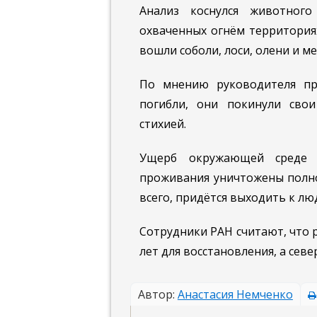
Анализ коснулся животног
охваченных огнём территориях
вошли соболи, лоси, олени и м
По мнению руководителя пр
погибли, они покинули сво
стихией.
Ущерб окружающей среде 
проживания уничтожены полно
всего, придётся выходить к люд
Сотрудники РАН считают, что 
лет для восстановления, а севе
Автор:
Анастасия Немченко