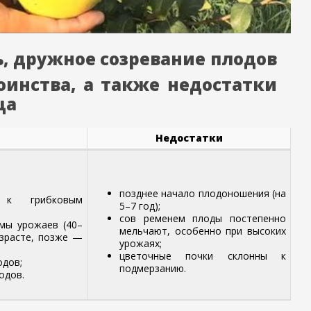
, дружное созревание плодов
оинства, а также недостатки
ца
Недостатки
позднее начало плодоношения (на
ь к грибковым
5–7 год);
сов ременем плоды постепенно
мы урожаев (40–
мельчают, особенно при высоких
озрасте, позже —
урожаях;
цветочные почки склонны к
одов;
подмерзанию.
одов.