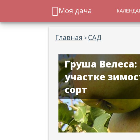
Моя дача
КАЛЕНДА
Главная
САД
>
Груша Велеса
участке зимо
сорт