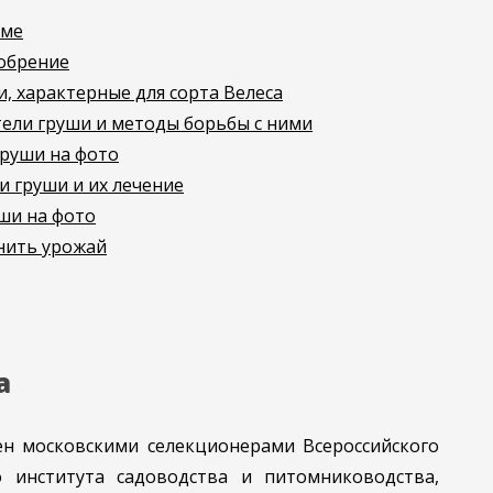
име
обрение
, характерные для сорта Велеса
ели груши и методы борьбы с ними
руши на фото
и груши и их лечение
ши на фото
анить урожай
а
ен московскими селекционерами Всероссийского
о института садоводства и питомниководства,