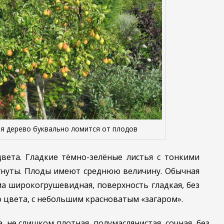
я дерево буквально ломится от плодов
цвета. Гладкие тёмно-зелёные листья с тонкими
нуты. Плоды имеют среднюю величину. Обычная
ма широкогрушевидная, поверхность гладкая, без
о цвета, с небольшим красноватым «загаром».
 не слишком плотная, полумаслянистая, сочная, без