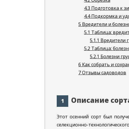
4.2
Обрезка
4.3
Подготовка к з
4.4
Подкормка и уд
5
Вредители и болезни
5.1
Таблица: вредит
5.1.1
Вредители г
5.2
Таблица: болезн
5.2.1
Болезни гру
6
Как собрать и сохр
7
Отзывы садоводов
Описание сорт
Этот осенний сорт был получ
селекционно-технологическог