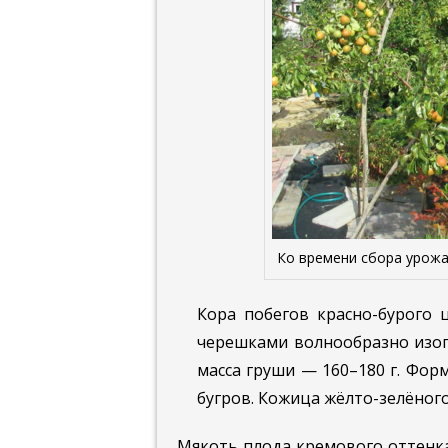
Ко времени сбора урожа
Кора побегов красно-бурого 
черешками волнообразно изог
масса груши — 160–180 г. Фор
бугров. Кожица жёлто-зелёног
Мякоть плода кремового оттенка,