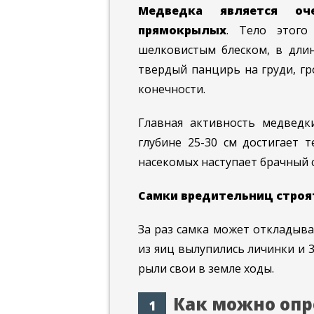
Медведка является о
прямокрылых
. Тело этого
шелковистым блеском, в длин
твердый панцирь на груди, г
конечности.
Главная активность медведк
глубине 25-30 см достигает 
насекомых наступает брачный с
Самки вредительниц строят 
За раз самка может откладыва
из яиц вылупились личинки и 
рыли свои в земле ходы.
Как можно опр