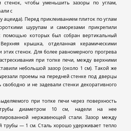
и стенок, чтобы уменьшить зазоры по углам,
али с
у ацеида). Перед приклеиванием плиток по углам
ороткими шурупам и саморезами прикрепили
 с помощью которых был собран вертикальный
Верхняя крышка, отделанная керамическими
 этих стенок. Для более равномерного прогрева
астрескивания при топке печи, между верхними
тавили небольшой зазор (около 1 см). Такой же
вырезали проемы на передней стенке под дверцы
ь свободно и не задевали стенки декоративного
выделяемого при топке печи через поверхность
 трубы диаметром 10 см, надели на нее
олированной нержавеющей стали. Зазор между
й трубы — 1 см. Сталь хорошо удерживает тепло