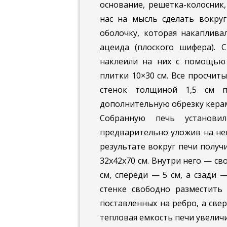
основание, решетка-колосник,
нас на мысль сделать вокр
оболочку, которая накаплива
ацеида (плоского шифера). 
наклеили на них с помощью 
плитки 10×30 см. Все просчит
стенок толщиной 1,5 см п
дополнительную обрезку керам
Собранную печь установи
предварительно уложив на нег
результате вокруг печи полу
32x42x70 см. Внутри него — св
см, спереди — 5 см, а сзади 
стенке свободно разместить 
поставленных на ребро, а све
тепловая емкость печи увеличил