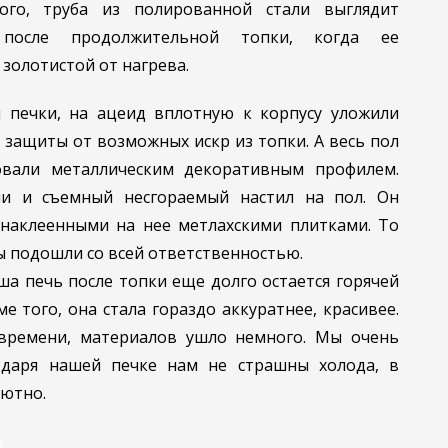
ого, труба из полированной стали выглядит
о после продолжительной топки, когда ее
 золотистой от нагрева.
 печки, на ацеид вплотную к корпусу уложили
защиты от возможных искр из топки. А весь пол
овали металлическим декоративным профилем.
ли и съемный несгораемый настил на пол. Он
наклеенными на нее метлахскими плитками. То
мы подошли со всей ответственностью.
а печь после топки еще долго остается горячей
ме того, она стала гораздо аккуратнее, красивее.
 времени, материалов ушло немного. Мы очень
одаря нашей печке нам не страшны холода, в
уютно.