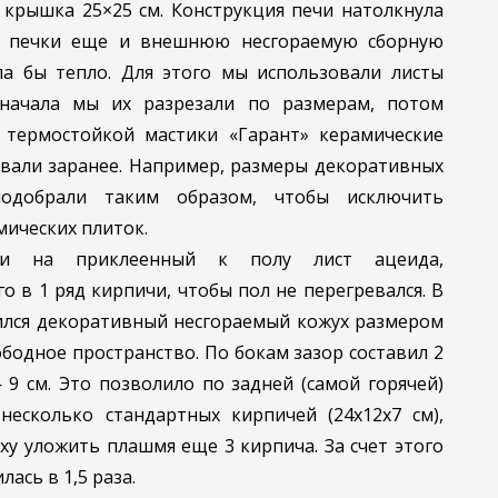
 крышка 25×25 см. Конструкция печи натолкнула
уг печки еще и внешнюю несгораемую сборную
ла бы тепло. Для этого мы использовали листы
Сначала мы их разрезали по размерам, потом
термостойкой мастики «Гарант» керамические
ывали заранее. Например, размеры декоративных
одобрали таким образом, чтобы исключить
ических плиток.
ли на приклеенный к полу лист ацеида,
о в 1 ряд кирпичи, чтобы пол не перегревался. В
чился декоративный несгораемый кожух размером
ободное пространство. По бокам зазор составил 2
— 9 см. Это позволило по задней (самой горячей)
несколько стандартных кирпичей (24x12x7 см),
рху уложить плашмя еще 3 кирпича. За счет этого
ась в 1,5 раза.