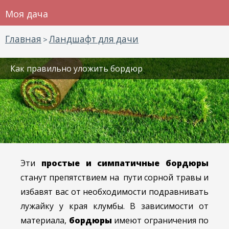
Моя дача
Главная
Ландшафт для дачи
>
Как правильно уложить бордюр
Эти
простые и симпатичные бордюры
станут препятствием на пути сорной травы и
избавят вас от необходимости подравнивать
лужайку у края клумбы. В зависимости от
материала,
бордюры
имеют ограничения по