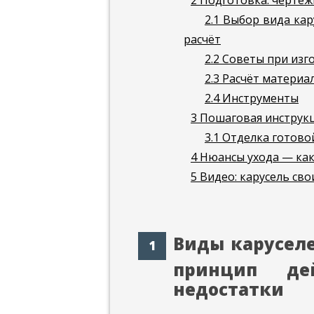
2
Подготовка: чертеж
2.1
Выбор вида кару
расчёт
2.2
Советы при изг
2.3
Расчёт материал
2.4
Инструменты
3
Пошаговая инструкц
3.1
Отделка готовой
4
Нюансы ухода — как 
5
Видео: карусель св
Виды каруселе
принцип де
недостатки