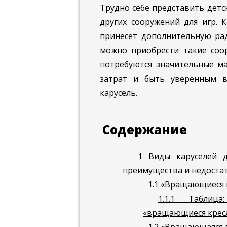
Трудно себе представить детс
других сооружений для игр. К
принесёт дополнительную рад
можно приобрести такие соор
потребуются значительные м
затрат и быть уверенным в
карусель.
Содержание
1
Виды каруселей д
преимущества и недоста
1.1
«Вращающиеся 
1.1.1
Таблица:
«вращающиеся крес