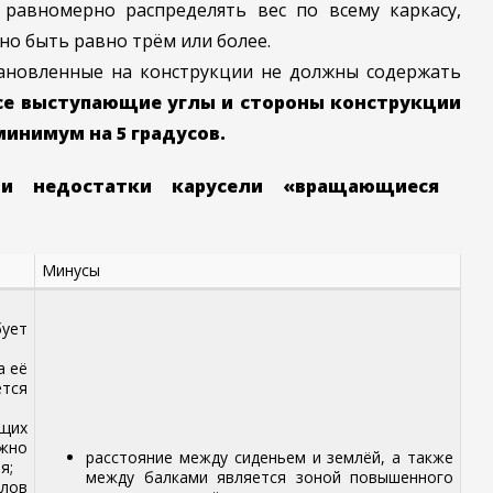
равномерно распределять вес по всему каркасу,
но быть равно трём или более.
тановленные на конструкции не должны содержать
се выступающие углы и стороны конструкции
инимум на 5 градусов.
 и недостатки карусели «вращающиеся
Минусы
бует
а её
тся
щих
жно
расстояние между сиденьем и землёй, а также
я;
между балками является зоной повышенного
лов