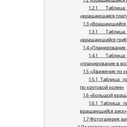
1.2
«Вращающаяся 
1.2.1
Таблица:
«вращающаяся плат
1.3
«Вращающийся 
1.3.1
Таблица:
«вращающийся гриб
1.4
«Планирование 
1.4.1
Таблица:
«планирование в во
1.5
«Движение по к
1.5.1
Таблица: п
по круговой колее»
1.6
«Большой вращ
1.6.1
Таблица: п
вращающийся диск»
1.7
Фотогалерея: ви