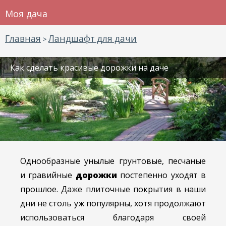
Моя дача
Главная
Ландшафт для дачи
>
Как сделать красивые дорожки на даче
Однообразные унылые грунтовые, песчаные
и гравийные
дорожки
постепенно уходят в
прошлое. Даже плиточные покрытия в наши
дни не столь уж популярны, хотя продолжают
использоваться благодаря своей