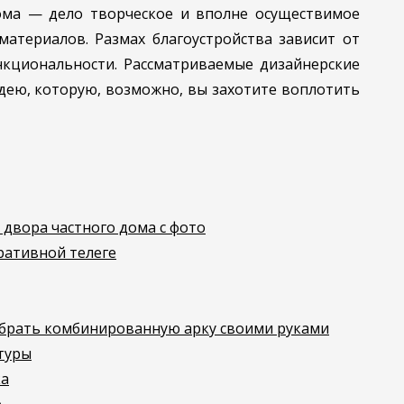
ома — дело творческое и вполне осуществимое
материалов. Размах благоустройства зависит от
кциональности. Рассматриваемые дизайнерские
дею, которую, возможно, вы захотите воплотить
двора частного дома с фото
ративной телеге
обрать комбинированную арку своими руками
туры
ка