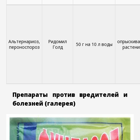
Альтернариоз,
Ридомил
опрыскива
50 г на 10 л воды
пероноспороз
Голд
растени
Препараты против вредителей и
болезней
(галерея)