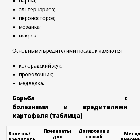
парша;
альтернариоз;
пероноспороз;
мозаика;
некроз.
Основными вредителями посадок являются:
колорадский жук;
проволочник;
медведка.
Борьба с
болезнями и вредителями
картофеля (таблица)
Препараты
Дозировка и
Болезнь/
Мето
для
способ
вредитель
внесен