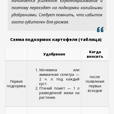
начинается усиленное клубнеобразование и
поэтому переходят на подкормки калийными
удобрениями. Следует помнить, что избыток
азота губителен для урожая.
Схема подкормок картофеля (таблица)
Когда
Удобрение
вносить
Мочевина или
аммиачная селитра —
после
2 ч. л. под каждый
Первая
появления
куст.
подкормка
первых
Птичий помёт — 1 л
всходов
разведённой жижи на
растение.