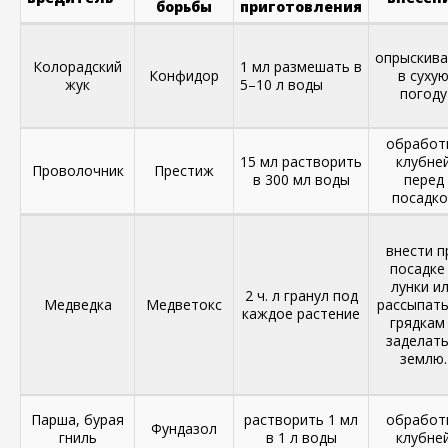
борьбы
приготовления
опрыскива
Колорадский
1 мл размешать в
Конфидор
в суху
жук
5–10 л воды
погоду
обработ
15 мл растворить
клубне
Проволочник
Престиж
в 300 мл воды
перед
посадко
внести п
посадке
лунки и
2 ч. л гранул под
Медведка
Медветокс
рассыпать
каждое растение
грядкам
заделать
землю.
Парша, бурая
растворить 1 мл
обработ
Фундазол
гниль
в 1 л воды
клубне