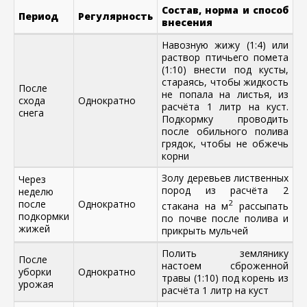
Состав, норма и способ
Период
Регулярность
внесения
Навозную жижу (1:4) или
раствор птичьего помета
(1:10) внести под кусты,
стараясь, чтобы жидкость
После
не попала на листья, из
схода
Однократно
расчёта 1 литр на куст.
снега
Подкормку проводить
после обильного полива
грядок, чтобы не обжечь
корни
Золу деревьев лиственных
Через
пород из расчёта 2
неделю
после
Однократно
2
стакана на м
рассыпать
подкормки
по почве после полива и
жижей
прикрыть мульчей
Полить землянику
После
настоем сброженной
уборки
Однократно
травы (1:10) под корень из
урожая
расчёта 1 литр на куст