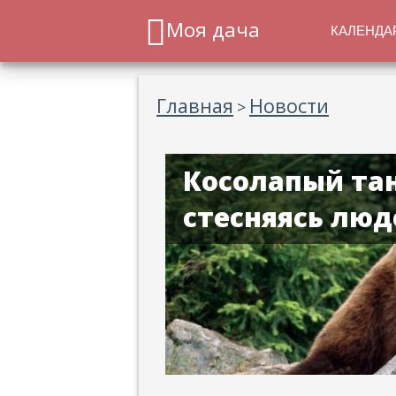
Моя дача
КАЛЕНДА
Главная
Новости
>
Косолапый тан
стесняясь люд