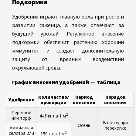
Подкормка
Удобрения играют главную роль при росте и
развитии саженца, а также отвечают за
будущий урожай. Регулярное внесение
подкормки обеспечит растению хороший
иммунитет и создаст дополнительную
защиту от вредных воздействий
окружающей среды.
График внесения удобрений — таблица
Количество/
Период
Порядок
Удобрение
пропорции
внесения
внесения
Перегной
2
4–5 кг на 1 м
или торф
В почву при
Осень
Аммиачная
перекопке
2
селитра или
150 г на 1 м