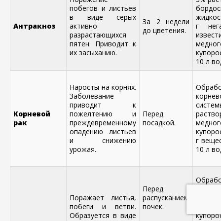
побегов и листьев
бордос
в виде серых
жидкос
За 2 недели
Антракноз
активно
г нег
до цветения.
разрастающихся
извести
пятен. Приводит к
медног
их засыханию.
купор
10 л во
Наросты на корнях.
Обраб
Заболевание
корнев
приводит к
систе
Корневой
пожелтению и
Перед
раство
рак
преждевременному
посадкой.
медног
опадению листьев
купоро
и снижению
г веще
урожая.
10 л во
Обраб
Перед
кустар
Поражает листья,
распусканием
1% рас
побеги и ветви.
почек.
медног
Образуется в виде
купоро