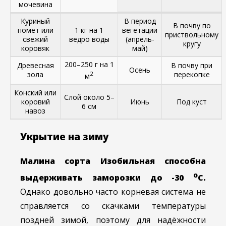
мочевина
Куриный
В период
В почву по
помёт или
1 кг на 1
вегетации
приствольному
свежий
ведро воды
(апрель-
кругу
коровяк
май)
200–250 г на 1
Древесная
В почву при
Осень
зола
2
перекопке
м
Конский или
Слой около 5–
коровий
Июнь
Под куст
6 см
навоз
Укрытие на зиму
Малина сорта Изобильная способна
о
выдерживать заморозки до -30
С.
Однако довольно часто корневая система не
справляется со скачками температуры
поздней зимой, поэтому для надёжности