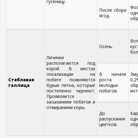
гусеницу.
Фо
После сбора
одн
ягод.
обр
Вс
Осень.
ку
бол
Личинки
располагаются под
корой. В местах
локализации на
В начале
Эм
Стеблевая
побеге появляются
роста
0,
галлица
бурые пятна, которые
молодых
о
постепенно чернеют.
побегов.
инт
Проявляется
засыханием побегов и
отмиранием коры.
До
Ка
распускания
одн
цветков.
обр