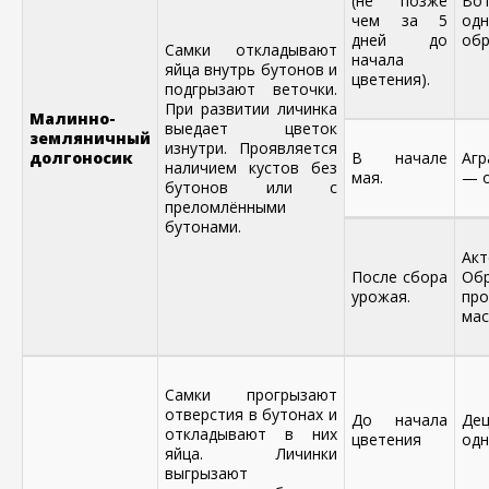
(не позже
В
чем за 5
одн
дней до
обр
Самки откладывают
начала
яйца внутрь бутонов и
цветения).
подгрызают веточки.
При развитии личинка
Малинно-
выедает цветок
земляничный
изнутри. Проявляется
долгоносик
В начале
Агр
наличием кустов без
мая.
— о
бутонов или с
преломлёнными
бутонами.
Ак
После сбора
Об
урожая.
п
мас
Самки прогрызают
отверстия в бутонах и
До начала
Де
откладывают в них
цветения
одн
яйца. Личинки
выгрызают