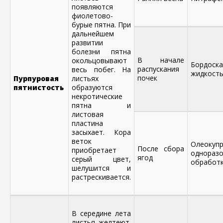
появляются
фиолетово-
бурые пятна. При
дальнейшем
развитии
болезни пятна
В начале
окольцовывают
Бордоска
распускания
весь побег. На
жидкость
почек
Пурпуровая
листьях
пятнистость
образуются
некротические
пятна и
листовая
пластина
засыхает. Кора
веток
Олеоку
После сбора
приобретает
однораз
ягод
серый цвет,
обработк
шелушится и
растрескивается.
В середине лета
листья желтеют.