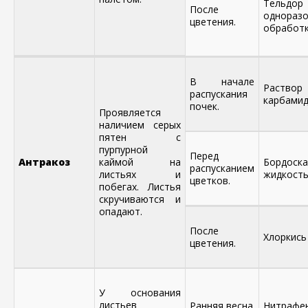
Тель
После
однораз
цветения.
обработк
В начале
Раствор
распускания
карбамид
почек.
Проявляется
наличием серых
пятен с
пурпурной
Перед
Антракоз
каймой на
Бордоска
распусканием
листьях и
жидкость
цветков.
побегах. Листья
скручиваются и
опадают.
После
Хлоркись
цветения.
У основания
листьев
Ранняя весна
Нитрафен