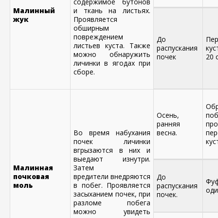
содержимое бутонов
Малинный
и ткань на листьях.
жук
Проявляется
обширным
повреждением
До
Пе
листьев куста. Также
распускания
кус
можно обнаружить
почек
20 
личинки в ягодах при
сборе.
Обр
Осень,
поб
ранняя
про
Во время набухания
весна.
пе
почек личинки
кус
вгрызаются в них и
выедают изнутри.
Малинная
Затем
почковая
вредители внедряются
До
Фу
моль
в побег. Проявляется
распускания
оди
засыханием почек, при
почек.
разломе побега
можно увидеть