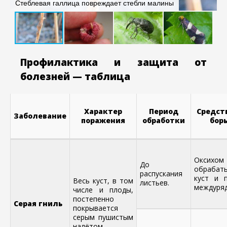
Стеблевая галлица повреждает стебли малины
в
Профилактика и защита от
болезней — таблица
Характер
Период
Средст
Заболевание
поражения
обработки
бор
Окси
До
обрабат
распускания
куст и 
Весь куст, в том
листьев.
междуряд
числе и плоды,
постепенно
Серая гниль
покрывается
серым пушистым
налётом.