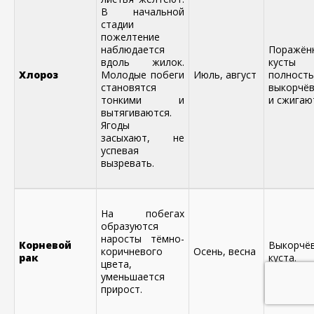
В начальной
стадии
пожелтение
наблюдается
Поражён
вдоль жилок.
кусты
Хлороз
Молодые побеги
Июль, август
полност
становятся
выкорчё
тонкими и
и сжигаю
вытягиваются.
Ягоды
засыхают, не
успевая
вызревать.
На побегах
образуются
наросты тёмно-
Корневой
Выкорчё
коричневого
Осень, весна
рак
куста.
цвета,
уменьшается
прирост.