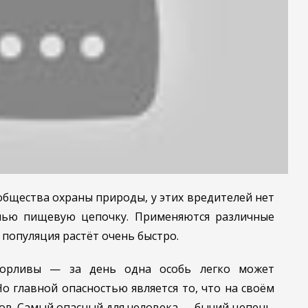
 общества охраны природы, у этих вредителей нет
 чью пищевую цепочку. Применяются различные
х популяция растёт очень быстро.
жорливы — за день одна особь легко может
Но главной опасностью является то, что на своём
тов. Самый опасный для человека — бычий цепень.