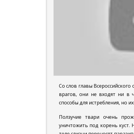
Со слов главы Всероссийского
врагов, они не входят ни в
способы для истребления, но и
Ползучие твари очень про
уничтожить под корень куст. 
теле слизни переносят парази