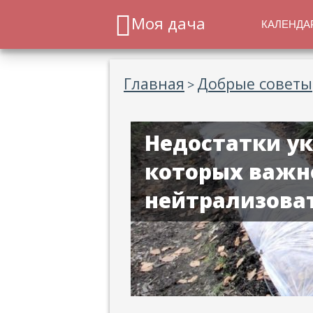
Моя дача
КАЛЕНДА
Главная
Добрые советы
>
Недостатки у
которых важно
нейтрализова