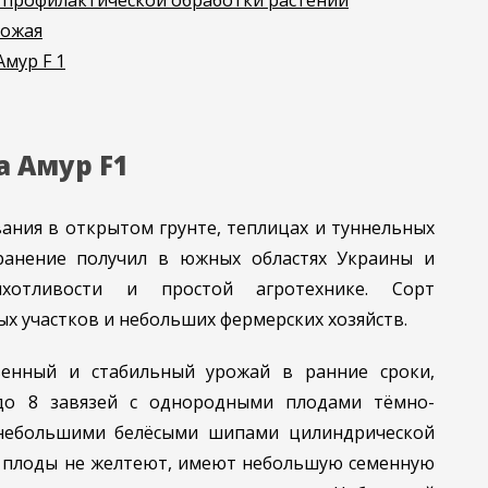
 профилактической обработки растений
рожая
мур F 1
а Амур F1
ания в открытом грунте, теплицах и туннельных
ранение получил в южных областях Украины и
ихотливости и простой агротехнике. Сорт
ых участков и небольших фермерских хозяйств.
венный и стабильный урожай в ранние сроки,
до 8 завязей с однородными плодами тёмно-
 небольшими белёсыми шипами цилиндрической
я плоды не желтеют, имеют небольшую семенную