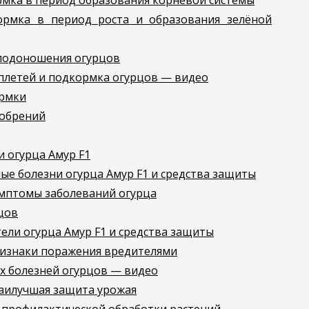
мка в период образования корневой системы
рмка в период роста и образования зелёной
плодоношения огурцов
летей и подкормка огурцов — видео
ормки
обрений
 огурца Амур F1
ые болезни огурца Амур F1 и средства защиты
имптомы заболеваний огурца
цов
ели огурца Амур F1 и средства защиты
ризнаки поражения вредителями
ех болезней огурцов — видео
аилучшая защита урожая