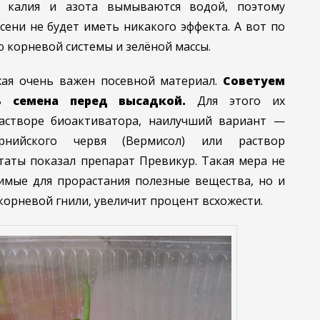
 калия и азота вымываются водой, поэтому
осени не будет иметь никакого эффекта. А вот по
ю корневой системы и зелёной массы.
ая очень важен посевной материал.
Советуем
ь семена перед высадкой.
Для этого их
астворе биоактиватора, наилучший вариант —
орнийского червя (Вермисол) или раствор
таты показал препарат Превикур. Такая мера не
имые для прорастания полезные вещества, но и
корневой гнили, увеличит процент всхожести.