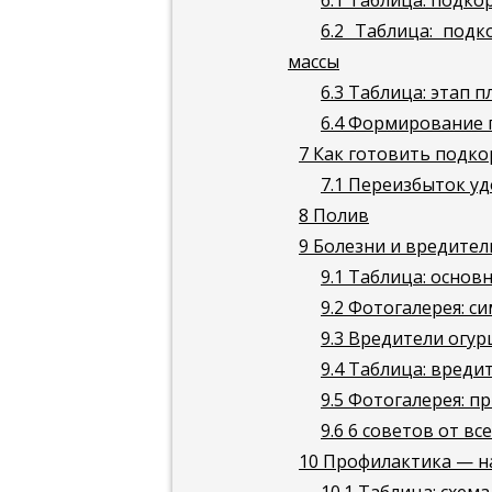
6.1
Таблица: подкор
6.2
Таблица: подко
массы
6.3
Таблица: этап 
6.4
Формирование п
7
Как готовить подк
7.1
Переизбыток уд
8
Полив
9
Болезни и вредители
9.1
Таблица: основн
9.2
Фотогалерея: с
9.3
Вредители огур
9.4
Таблица: вредит
9.5
Фотогалерея: п
9.6
6 советов от вс
10
Профилактика — н