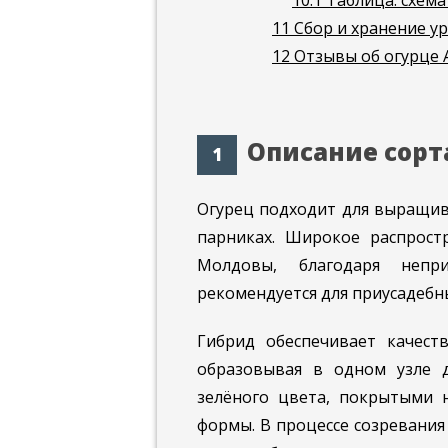
10.1
Таблица: схема
11
Сбор и хранение у
12
Отзывы об огурце А
Описание сорт
Огурец подходит для выращив
парниках. Широкое распрост
Молдовы, благодаря непр
рекомендуется для приусадебн
Гибрид обеспечивает качест
образовывая в одном узле 
зелёного цвета, покрытыми
формы. В процессе созревани