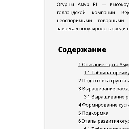
Огурцы Амур F1 — высокоу
голландской компании Be
неоспоримыми товарными к
завоевал популярность среди
Содержание
1
Описание сорта Аму
1.1
Таблица: преиму
2
Подготовка грунта 
3
Выращивание расс
3.1
Выращивание ра
4
Формирование куст
5
Подкормка
6
Этапы развития огу