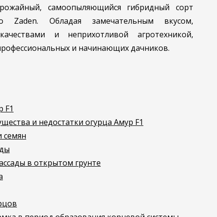
рожайный, самоопыляющийся гибридный сорт
jo Zaden. Обладая замечательным вкусом,
ачествами и неприхотливой агротехникой,
 профессиональных и начинающих дачников.
р F1
щества и недостатки огурца Амур F1
и семян
ады
ссады в открытом грунте
а
рцов