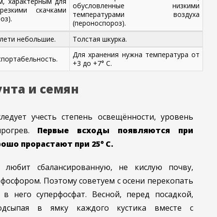
м, характерным для
обусловленные низкими
езкими скачками
температурами воздуха
оз).
(пероноспороз).
плети небольшие.
Толстая шкурка.
Для хранения нужна температура от
спортабельность.
+3 до +7° С.
унта и семян
ледует учесть степень освещённости, уровень
прогрев.
Первые всходы появляются при
рошо прорастают при 25° С.
 любит сбалансированную, не кислую почву,
фосфором. Поэтому советуем с осени перекопать
 в него суперфосфат. Весной, перед посадкой,
одсыпая в ямку каждого кустика вместе с