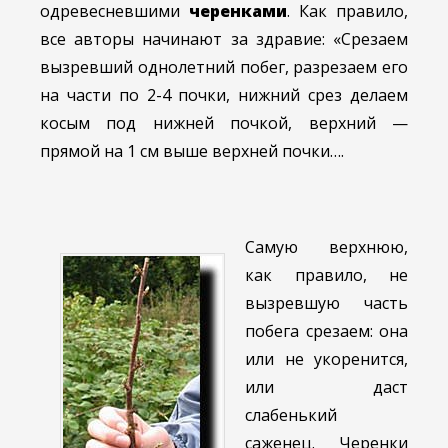
одревесневшими
черенками
. Как правило,
все авторы начинают за здравие: «Срезаем
вызревший однолетний побег, разрезаем его
на части по 2-4 почки, нижний срез делаем
косым под нижней почкой, верхний —
прямой на 1 см выше верхней почки….
Самую верхнюю,
как правило, не
вызревшую часть
побега срезаем: она
или не укоренится,
или даст
слабенький
саженец. Черенки