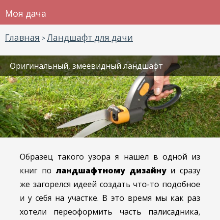
Моя дача
Главная
Ландшафт для дачи
>
Оригинальный, змеевидный ландшафт
Образец такого узора я нашел в одной из
книг по
ландшафтному дизайну
и сразу
же загорелся идеей создать что-то подобное
и у себя на участке. В это время мы как раз
хотели переоформить часть палисадника,