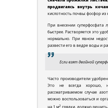
сначала прожилки листьев,
продвигаясь внутрь кочан
кислотность почвы: фосфор из 
При внесении суперфосфата л
быстрее. Растворяется это удо
нормально. При явном недост
развести его в ведре воды и ра
Если взят двойной супер
Часто производители удобрен
Это не всегда хорошо, н
рассматриваемом случае азо
можно воспользоваться и орга
2
на 1 м
грядки, должно решить