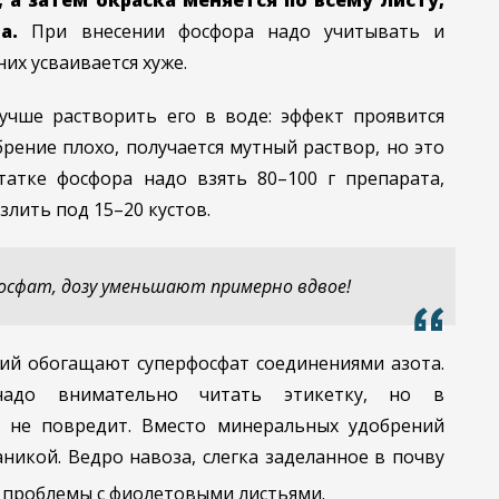
 а затем окраска меняется по всему листу,
а.
При внесении фосфора надо учитывать и
них усваивается хуже.
учше растворить его в воде: эффект проявится
брение плохо, получается мутный раствор, но это
атке фосфора надо взять 80–100 г препарата,
злить под 15–20 кустов.
фосфат, дозу уменьшают примерно вдвое!
ий обогащают суперфосфат соединениями азота.
адо внимательно читать этикетку, но в
т не повредит. Вместо минеральных удобрений
никой. Ведро навоза, слегка заделанное в почву
 проблемы с фиолетовыми листьями.