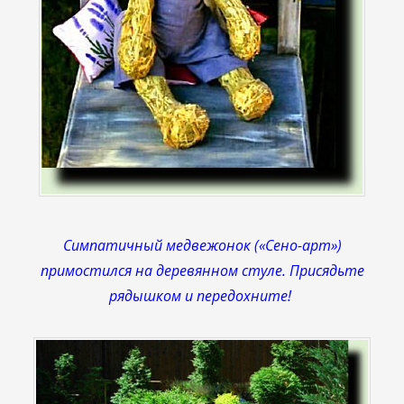
Симпатичный медвежонок («Сено-арт»)
примостился на деревянном стуле. Присядьте
рядышком и передохните!