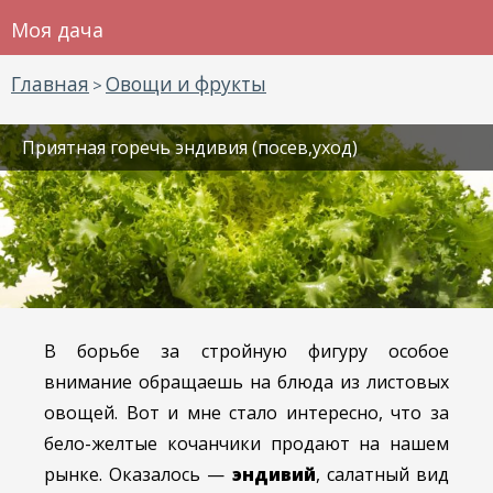
Моя дача
Главная
Овощи и фрукты
>
Приятная горечь эндивия (посев,уход)
В борьбе за стройную фигуру особое
внимание обращаешь на блюда из листовых
овощей. Вот и мне стало интересно, что за
бело-желтые кочанчики продают на нашем
рынке. Оказалось —
эндивий
, салатный вид