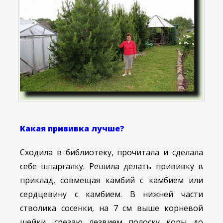
Какая прививка лучше?
Сходила в библиотеку, прочитала и сделала
себе шпаргалку. Решила делать прививку в
приклад, совмещая камбий с камбием или
сердцевину с камбием. В нижней части
стволика сосенки, на 7 см выше корневой
шейки, срезаю лезвием полоску коры до