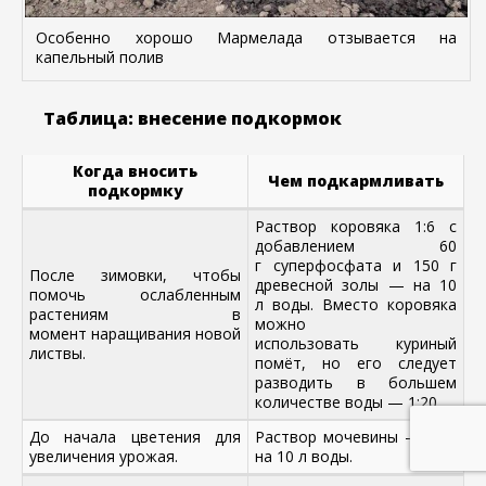
Особенно хорошо Мармелада отзывается на
капельный полив
Таблица: внесение подкормок
Когда вносить
Чем подкармливать
подкормку
Раствор коровяка 1:6 с
добавлением 60
г суперфосфата и 150 г
После зимовки, чтобы
древесной золы — на 10
помочь ослабленным
л воды. Вместо коровяка
растениям в
можно
момент наращивания новой
использовать куриный
листвы.
помёт, но его следует
разводить в большем
количестве воды — 1:20.
До начала цветения для
Раствор мочевины — 30 г
увеличения урожая.
на 10 л воды.