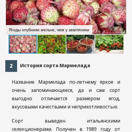
Ягоды клубники мельче, чем у земляники
К
История сорта Мармелада
Название Мармелада по-летнему яркое и
очень запоминающееся, да и сам сорт
выгодно отличается размером ягод,
вкусовыми качествами и неприхотливостью.
Сорт выведен итальянскими
селекционерами. Получен в 1989 году от