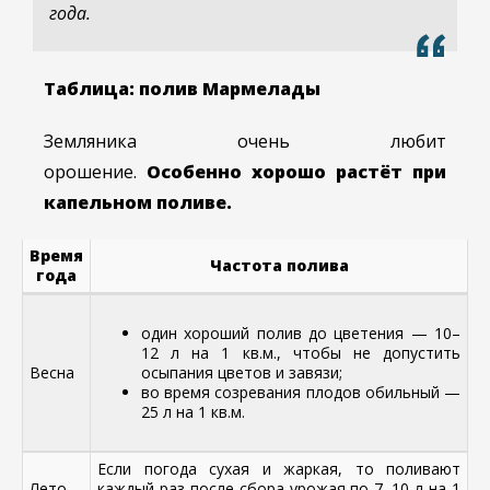
года.
Таблица: полив Мармелады
Земляника очень любит
орошение.
Особенно хорошо растёт при
капельном поливе.
Время
Частота полива
года
один хороший полив до цветения — 10–
12 л на 1 кв.м., чтобы не допустить
Весна
осыпания цветов и завязи;
во время созревания плодов обильный —
25 л на 1 кв.м.
Если погода сухая и жаркая, то поливают
Лето
каждый раз после сбора урожая по 7–10 л на 1