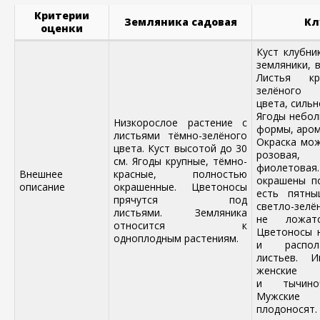
Критерии
Земляника садовая
Кл
оценки
Куст клубни
земляники, 
Листья кр
зелёного
цвета, силь
Ягоды небол
Низкорослое растение с
формы, аром
листьями тёмно-зелёного
Окраска мож
цвета. Куст высотой до 30
розовая
см. Ягоды крупные, тёмно-
фиолетов
Внешнее
красные, полностью
окрашены п
описание
окрашенные. Цветоносы
есть пятны
прячутся под
светло-зелё
листьями. Земляника
не ложат
относится к
Цветоносы 
одноплодным растениям.
и распол
листьев. И
женск
и тычино
Мужские
плодоносят.