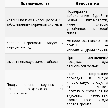
Преимущества
Недостатки
Подвержена
заболеванию бурой и
Устойчива к мучнистой росе и к
белой пятнистости,
заболеваниям корневой системы.
имеет слабую
устойчивость к серой
гнили.
Не переносит кислотные
Хорошо переносит засуху и
почвы —
жаркую погоду.
снижается урожайность.
При загущённых
Имеет неплохую зимостойкость.
посадках ягода
становится мельче.
Если созревание
проходит в сырую
и прохладную погоду, то
Плоды очень крупные и
это может
легко отделяются от
негативно сказаться на
плодоножки.
вкусовых качествах.
Кроме того, ягода
теряет аромат.