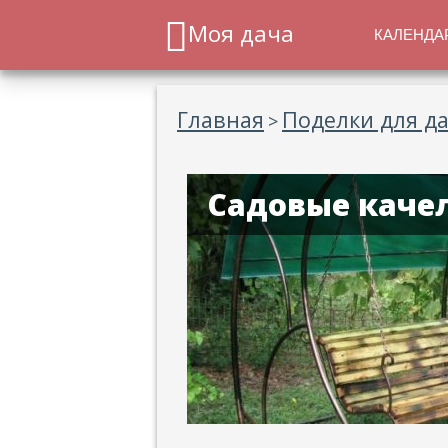
Моя дача
КАЛЕНДА
Главная
Поделки для д
>
Садовые каче