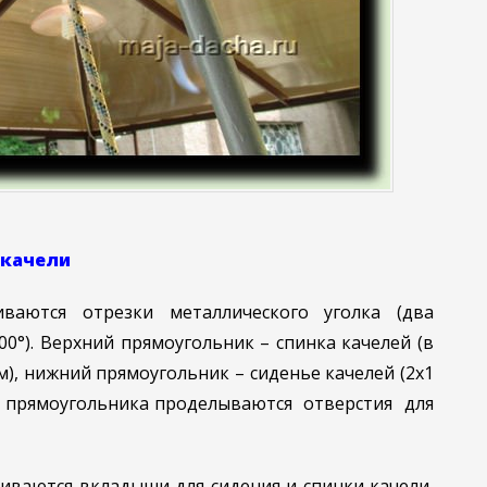
 качели
ваются отрезки металлического уголка (два
00°). Верхний прямоугольник – спинка качелей (в
м), нижний прямоугольник – сиденье качелей (2х1
го прямоугольника проделываются отверстия для
иваются вкладыши для сидения и спинки качели,