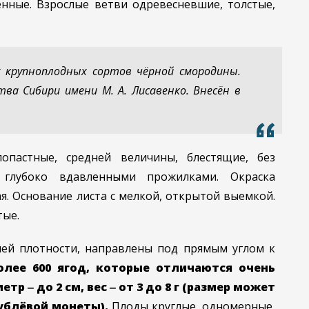
нные. Взрослые ветви одревесневшие, толстые,
х крупноплодных сортов чёрной смородины.
ва Сибири имени М. А. Лисавенко. Внесён в
лопастные, средней величины, блестящие, без
 глубоко вдавленными прожилками. Окраска
я. Основание листа с мелкой, открытой выемкой.
тые.
ней плотности, направлены под прямым углом к
олее 600 ягод, которые отличаются очень
р ‒ до 2 см, вес ‒ от 3 до 8 г (размер может
ублёвой монеты).
Плоды круглые, одномерные,