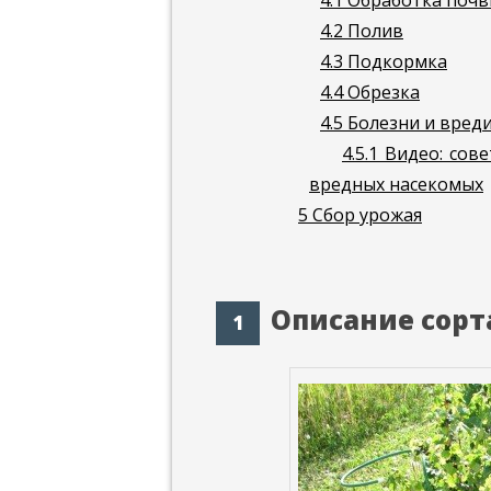
4.1
Обработка поч
4.2
Полив
4.3
Подкормка
4.4
Обрезка
4.5
Болезни и вред
4.5.1
Видео: сове
вредных насекомых
5
Сбор урожая
Описание сорт