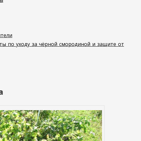
вы
ители
ты по уходу за чёрной смородиной и защите от
а