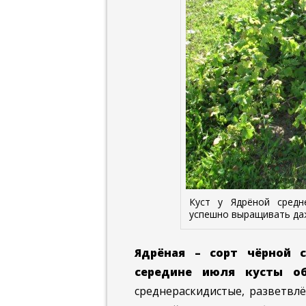
Куст у Ядрёной средн
успешно выращивать да
Ядрёная – сорт чёрной с
середине июля кусты об
среднераскидистые, разветвл