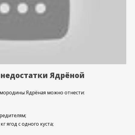
 недостатки Ядрёной
смородины Ядрёная можно отнести:
вредителям;
г ягод с одного куста;