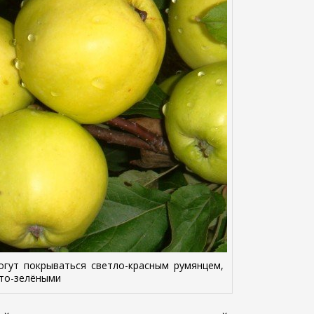
огут покрываться светло-красным румянцем,
лто-зелёными