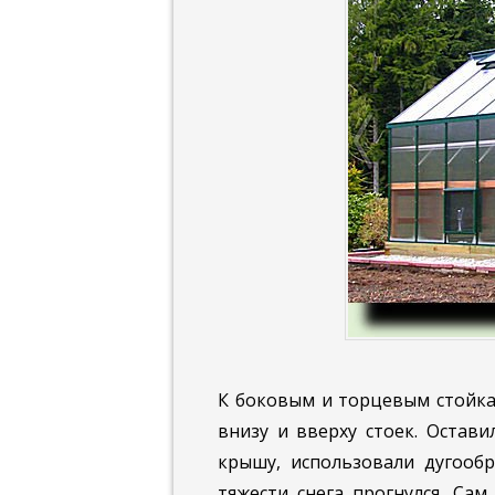
К боковым и торцевым стойкам
внизу и вверху стоек. Остави
крышу, ис­пользовали дугооб
тяжести снега прогнулся. Сам