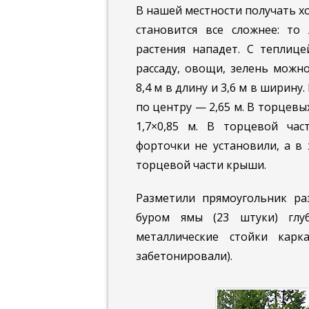
В нашей местности получать 
ста­новится все сложнее: то
растения нападет. С теплице
рассаду, овощи, зе­лень можн
8,4 м в длину и 3,6 м в ширину
по центру — 2,65 м. В торце­в
1,7×0,85 м. В торцевой ча
форточки не установили, а в
торцевой части крыши.
Разметили прямоугольник ра
буром ямы (23 штуки) глу
металлические стойки кар
забетонировали).