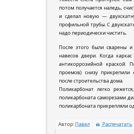
потом получается на­ледь, сч
и сделал новую — двухскатн
профильной трубы. С двух­ска
надо периодически чистить.
После этого были сваре­ны 
навесов двери. Когда каркас
антикор­розийной краской. 
проемов) снизу при­крепили 
после строительства дома.
Поликарбонат легко ре­жетс
поликарбоната саморезами диа
поликарбоната прикрепляли о
Автор:
Павел
Распечатать