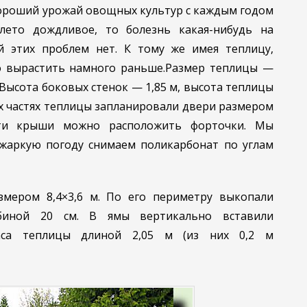
хороший урожай овощных культур с каждым годом
 лето дождливое, то болезнь какая-нибудь на
й этих проблем нет. К тому же имея теплицу,
о вырастить на­много раньше.
Размер теплицы —
. Высота боковых стенок — 1,85 м, высота теплицы
ых частях теплицы запла­нировали двери размером
сти крыши можно расположить форточки. Мы
 жаркую по­году снимаем поликарбонат по углам
змером 8,4×3,6 м. По его периметру выкопали
биной 20 см. В ямы вертикально вставили
каса теплицы длиной 2,05 м (из них 0,2 м