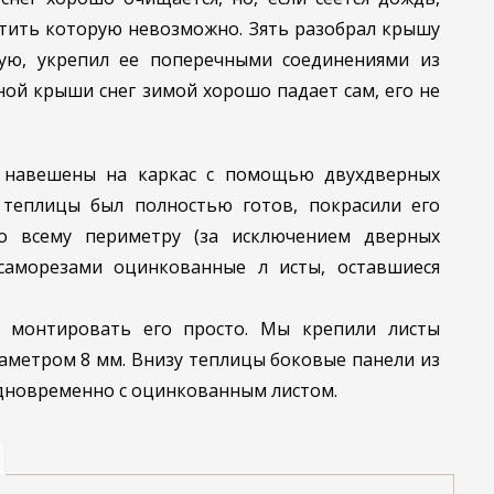
истить которую не­возможно. Зять разобрал крышу
ую, укрепил ее по­перечными соединениями из
тной крыши снег зимой хорошо падает сам, его не
и навешены на каркас с помощью двухдверных
 теплицы был полностью го­тов, покрасили его
По всему периметру (за исключением дверных
саморезами оцин­кованные л исты, оставшиеся
я, монтировать его просто. Мы крепили листы
метром 8 мм. Внизу те­плицы боковые панели из
дновременно с оцинкованным листом.