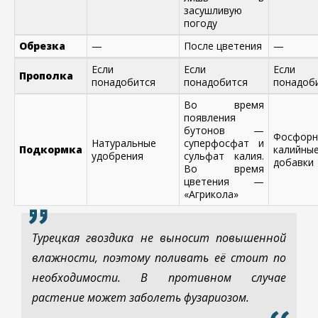
засушливую
погоду
Обрезка
—
После цветения
—
Если
Если
Если
Прополка
понадобится
понадобится
понадоб
Во время
появления
бутонов —
Фосфорн
Натуральные
суперфосфат и
Подкормка
калийны
удобрения
сульфат калия.
добавки
Во время
цветения —
«Агрикола»
Турецкая гвоздика не выносит повышенной
влажности, поэтому поливать её стоит по
необходимости. В противном случае
растение может заболеть фузариозом.