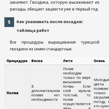
закаляют. Гвоздика, которую высаживают из
рассады, обещает зацвести уже в первый год.
Как ухаживать после посадки:
таблица работ
Все процедуры выращивания турецкой
гвоздики из семян стандартные.
Процедура
Весна
Лето
Осень
Полив
необходим
только по мере
Молоды
высыхания
цветы
В
почвы. Если
поливаю
дополнительном
слой мульчи
Полив
тольк
поливе нет
толстый, то
засушли
необходимости
полив
погоду, 
осуществляется
это нуж
лишь в