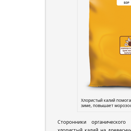
Хлористый калий помога
зиме, повышает морозо
Сторонники органического
хлористый калий на древесную