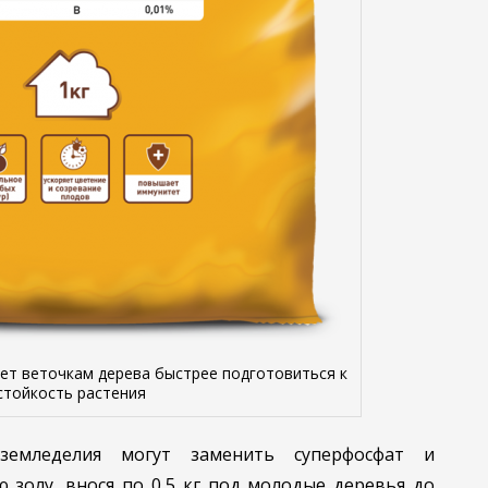
ет веточкам дерева быстрее подготовиться к
стойкость растения
 земледелия могут заменить суперфосфат и
 золу, внося по 0,5 кг под молодые деревья до