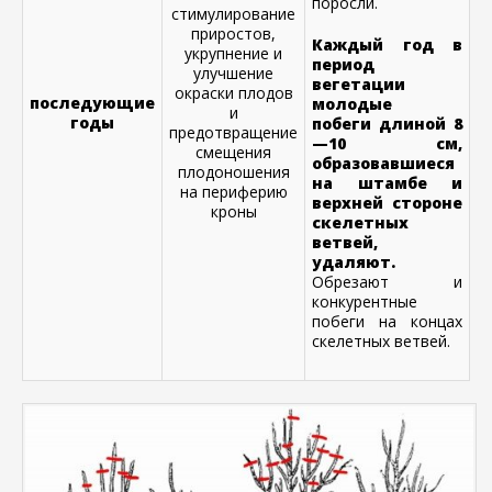
поросли.
стимулирование
приростов,
Каждый год в
укрупнение и
период
улучшение
вегетации
окраски плодов
последующие
молодые
и
годы
побеги длиной 8
предотвращение
—10 см,
смещения
образовавшиеся
плодоношения
на штамбе и
на периферию
верхней стороне
кроны
скелетных
ветвей,
удаляют.
Обрезают и
конкурентные
побеги на концах
скелетных ветвей.