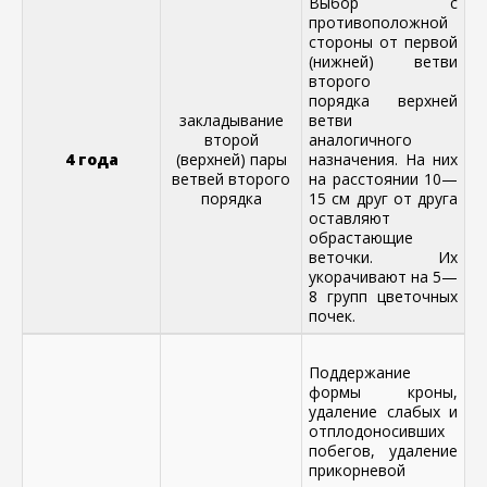
Выбор с
противоположной
стороны от первой
(нижней) ветви
второго
порядка верхней
закладывание
ветви
второй
аналогичного
4 года
(верхней) пары
назначения. На них
ветвей второго
на расстоянии 10—
порядка
15 см друг от друга
оставляют
обрастающие
веточки. Их
укорачивают на 5—
8 групп цветочных
почек.
Поддержание
формы кроны,
удаление слабых и
отплодоносивших
побегов, удаление
прикорневой