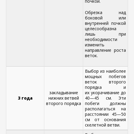
почкой.
Обрезка над
боковой или
внутренней почкой
целесообразна
лишь при
необходимости
изменить
направление роста
веток.
Выбор из наиболее
мощных побегов
веток второго
порядка и
закладывание
их укорачивание до
3 года
нижних ветвей
40—45 см. Эти
второго порядка
побеги должны
располагаться на
расстоянии 45—50
см от основания
скелетной ветви.