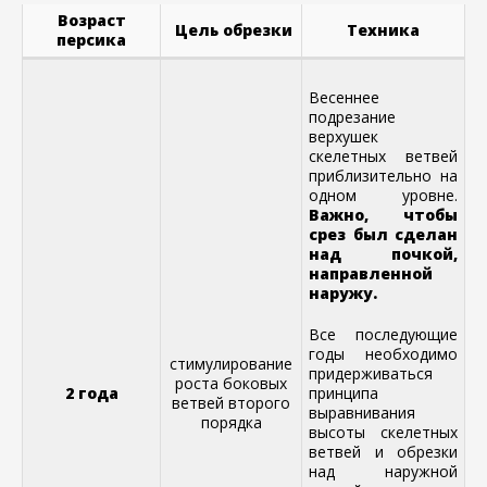
Возраст
Цель обрезки
Техника
персика
Весеннее
подрезание
верхушек
скелетных ветвей
приблизительно на
одном уровне.
Важно, чтобы
срез был сделан
над почкой,
направленной
наружу.
Все последующие
годы необходимо
стимулирование
придерживаться
роста боковых
2 года
принципа
ветвей второго
выравнивания
порядка
высоты скелетных
ветвей и обрезки
над наружной