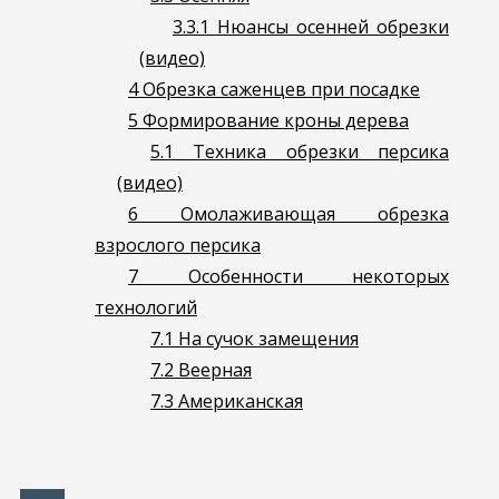
3.3.1
Нюансы осенней обрезки
(видео)
4
Обрезка саженцев при посадке
5
Формирование кроны дерева
5.1
Техника обрезки персика
(видео)
6
Омолаживающая обрезка
взрослого персика
7
Особенности некоторых
технологий
7.1
На сучок замещения
7.2
Веерная
7.3
Американская