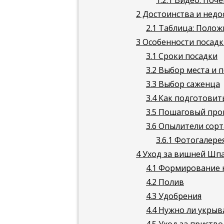
1.2.1
Видео: Поче
2
Достоинства и недо
2.1
Таблица: Полож
3
Особенности посад
3.1
Сроки посадки
3.2
Выбор места и п
3.3
Выбор саженца
3.4
Как подготовит
3.5
Пошаговый проц
3.6
Опылители сорт
3.6.1
Фотогалере
4
Уход за вишней Шп
4.1
Формирование к
4.2
Полив
4.3
Удобрения
4.4
Нужно ли укрыв