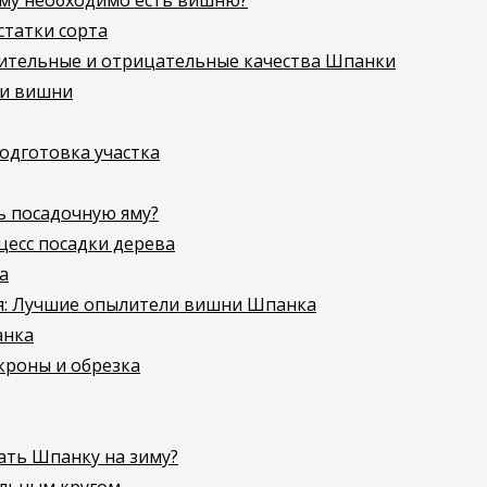
му необходимо есть вишню?
статки сорта
ительные и отрицательные качества Шпанки
ки вишни
одготовка участка
ь посадочную яму?
есс посадки дерева
а
я: Лучшие опылители вишни Шпанка
анка
роны и обрезка
ать Шпанку на зиму?