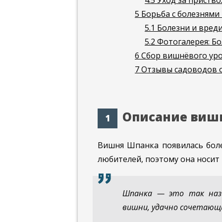
4.5
Уход за приств
5
Борьба с болезнями
5.1
Болезни и вред
5.2
Фотогалерея: Бо
6
Сбор вишнёвого ур
7
Отзывы садоводов о
Описание виш
Вишня Шпанка появилась боле
любителей, поэтому она носит 
Шпанка — это так наз
вишни, удачно сочетающи