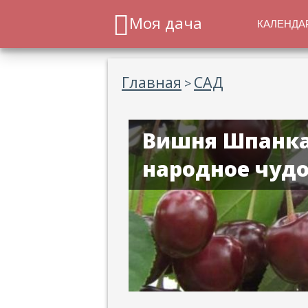
Моя дача
КАЛЕНДА
Главная
САД
>
Вишня Шпанка
народное чудо