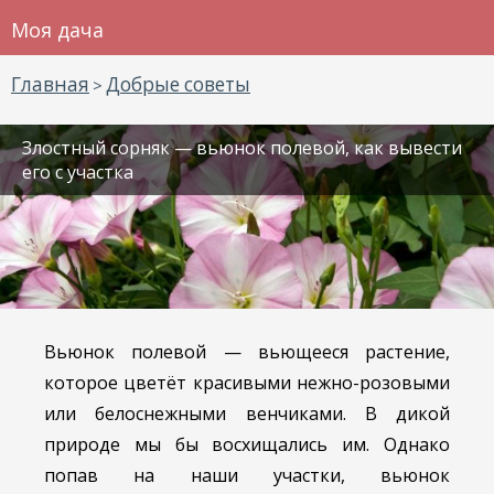
Моя дача
Главная
Добрые советы
>
Злостный сорняк — вьюнок полевой, как вывести
его с участка
Вьюнок полевой — вьющееся растение,
которое цветёт красивыми нежно-розовыми
или белоснежными венчиками. В дикой
природе мы бы восхищались им. Однако
попав на наши участки, вьюнок