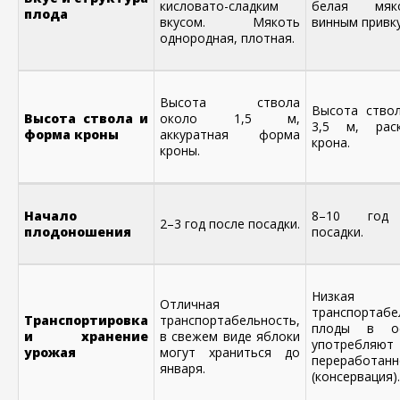
кисловато-сладким
белая мя
плода
вкусом. Мякоть
винным привк
однородная, плотная.
Высота ствола
Высота ство
Высота ствола и
около 1,5 м,
3,5 м, раск
форма кроны
аккуратная форма
крона.
кроны.
Начало
8–10 год
2–3 год после посадки.
плодоношения
посадки.
Низкая
Отличная
транспортабе
Транспортировка
транспортабельность,
плоды в ос
и хранение
в свежем виде яблоки
употребл
урожая
могут храниться до
переработан
января.
(консервация).